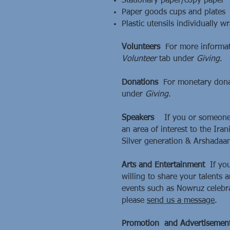
Stationary paper/copy paper
Paper goods cups and plates
Plastic utensils individually 
Volunteers
For more informati
Volunteer
tab under
Giving
.
Donations
For monetary donat
under
Giving
.
Speakers
If you or someone 
an area of interest to the Ir
Silver
generation & Arshadaa
Arts and Entertainment
If yo
willing to share your talents
events such as Nowruz celebr
please
send us a message
.
Promotion and Advertisemen