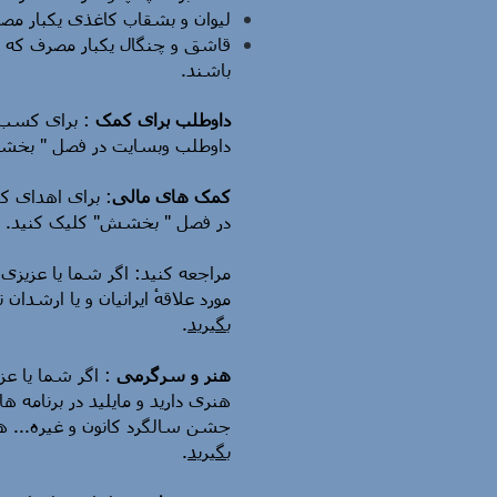
لیوان و بشقاب کاغذی یکبار مص
قاشق و چنگال یکبار مصرف که 
باشند.
داوطلب برای کمک
برای کسب اط
داوطلب وبسایت در فصل " Giving مراجعه کنید.
کمک های مالی
در فصل " بخشش" کلیک کنید.
مراجعه کنید: اگر شما یا عزیزی
مورد علاقهٔ ایرانیان و یا ارشد،
.
بگیرید
هنر و سرگرمی
اگر شما یا عزیز
هنری دارید و مایلید در برنامه های
جشن سالگرد کانون و غیره...  ،
.
بگیرید