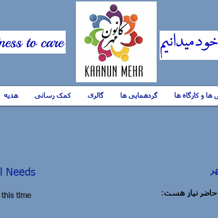
ها و کارگاه ها
گردهمایی ها
گالری
کمک رسانی
هدیه
ر
al Needs
:
حاضر نیاز هست
 this time